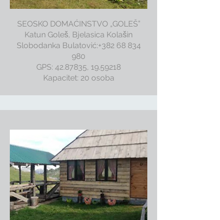
SEOSKO DOMAĆINSTVO „GOLEŠ”
Katun Goleš, Bjelasica Kolašin
Slobodanka Bulatović:+382 68 834
980
GPS: 42.87835, 19.59218
Kapacitet: 20 osoba