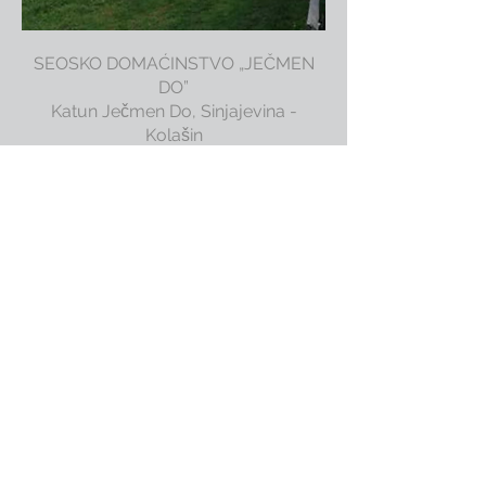
SEOSKO DOMAĆINSTVO „JEČMEN
DO”
Katun Ječmen Do, Sinjajevina -
Kolašin
Veselinka Rakočević: +382 69 683 833
GPS:
42.907822
,
19.375965
Kapacitet: 7 osoba