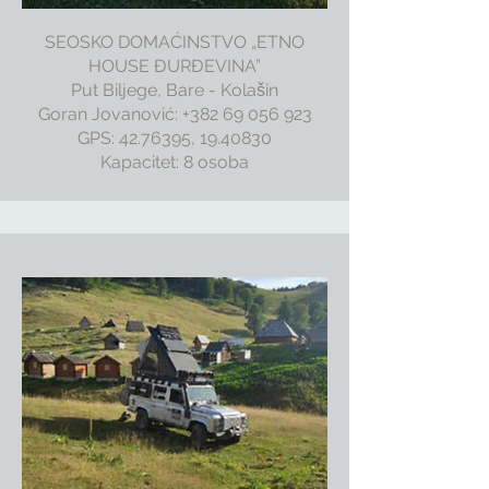
SEOSKO DOMAĆINSTVO „ETNO
HOUSE ĐURĐEVINA”
Put Biljege, Bare - Kolašin
Goran Jovanović: +382 69 056 923
GPS:
42.76395
,
19.40830
Kapacitet: 8 osoba