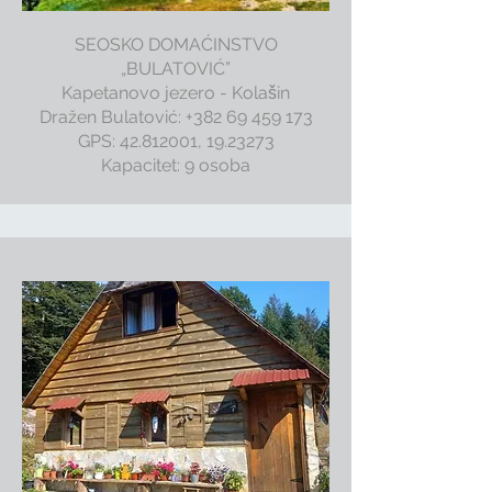
SEOSKO DOMAĆINSTVO
„BULATOVIĆ”
Kapetanovo jezero - Kolašin
Dražen Bulatović: +382 69 459 173
GPS:
42.812001
,
19.23273
Kapacitet: 9 osoba