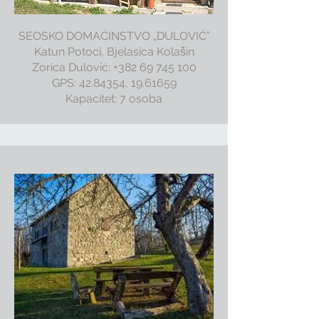
SEOSKO DOMAĆINSTVO „DULOVIĆ”
Katun Potoci, Bjelasica Kolašin
Zorica Dulović: +382 69 745 100
GPS: 42.84354, 19.61659
Kapacitet: 7 osoba